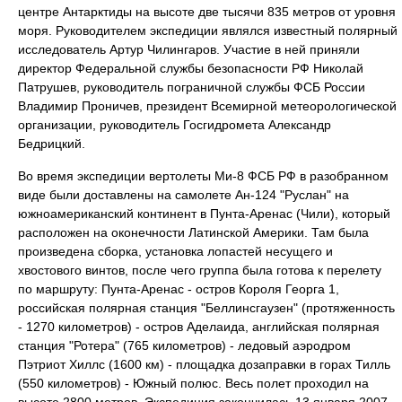
центре Антарктиды на высоте две тысячи 835 метров от уровня
моря. Руководителем экспедиции являлся известный полярный
исследователь Артур Чилингаров. Участие в ней приняли
директор Федеральной службы безопасности РФ Николай
Патрушев, руководитель пограничной службы ФСБ России
Владимир Проничев, президент Всемирной метеорологической
организации, руководитель Госгидромета Александр
Бедрицкий.
Во время экспедиции вертолеты Ми-8 ФСБ РФ в разобранном
виде были доставлены на самолете Ан-124 "Руслан" на
южноамериканский континент в Пунта-Аренас (Чили), который
расположен на оконечности Латинской Америки. Там была
произведена сборка, установка лопастей несущего и
хвостового винтов, после чего группа была готова к перелету
по маршруту: Пунта-Аренас - остров Короля Георга 1,
российская полярная станция "Беллинсгаузен" (протяженность
- 1270 километров) - остров Аделаида, английская полярная
станция "Ротера" (765 километров) - ледовый аэродром
Пэтриот Хиллс (1600 км) - площадка дозаправки в горах Тилль
(550 километров) - Южный полюс. Весь полет проходил на