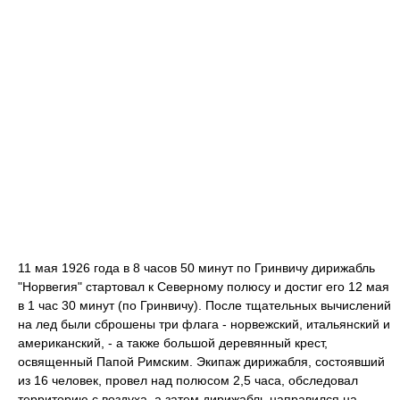
11 мая 1926 года в 8 часов 50 минут по Гринвичу дирижабль
"Норвегия" стартовал к Северному полюсу и достиг его 12 мая
в 1 час 30 минут (по Гринвичу). После тщательных вычислений
на лед были сброшены три флага - норвежский, итальянский и
американский, - а также большой деревянный крест,
освященный Папой Римским. Экипаж дирижабля, состоявший
из 16 человек, провел над полюсом 2,5 часа, обследовал
территорию с воздуха, а затем дирижабль направился на