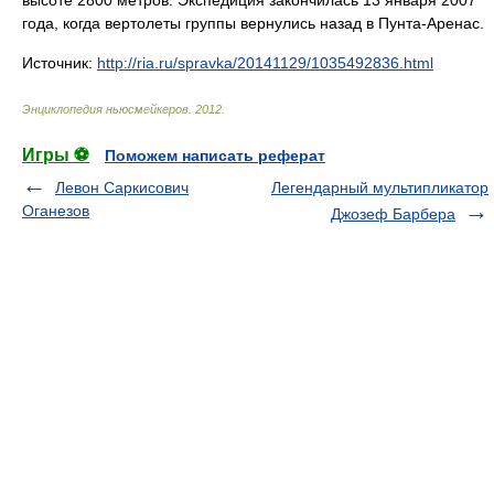
высоте 2800 метров. Экспедиция закончилась 13 января 2007
года, когда вертолеты группы вернулись назад в Пунта-Аренас.
Источник:
http://ria.ru/spravka/20141129/1035492836.html
Энциклопедия ньюсмейкеров
.
2012
.
Игры ⚽
Поможем написать реферат
Левон Саркисович
Легендарный мультипликатор
Оганезов
Джозеф Барбера