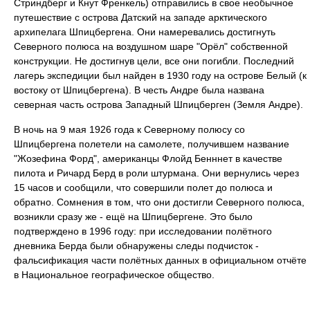
Стриндберг и Кнут Френкель) отправились в свое необычное
путешествие с острова Датский на западе арктического
архипелага Шпицбергена. Они намеревались достигнуть
Северного полюса на воздушном шаре "Орёл" собственной
конструкции. Не достигнув цели, все они погибли. Последний
лагерь экспедиции был найден в 1930 году на острове Белый (к
востоку от Шпицбергена). В честь Андре была названа
северная часть острова Западный Шпицберген (Земля Андре).
В ночь на 9 мая 1926 года к Северному полюсу со
Шпицбергена полетели на самолете, получившем название
"Жозефина Форд", американцы Флойд Бенннет в качестве
пилота и Ричард Берд в роли штурмана. Они вернулись через
15 часов и сообщили, что совершили полет до полюса и
обратно. Сомнения в том, что они достигли Северного полюса,
возникли сразу же - ещё на Шпицбергене. Это было
подтверждено в 1996 году: при исследовании полётного
дневника Берда были обнаружены следы подчисток -
фальсификация части полётных данных в официальном отчёте
в Национальное географическое общество.